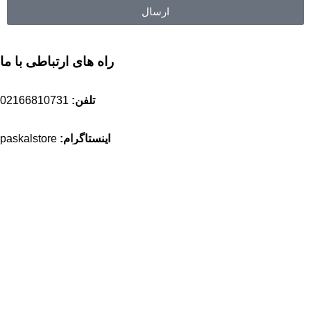
ارسال
راه های ارتباطی با ما
تلفن:
02166810731
اینستاگرام:
paskalstore
ایمیل:
sales@paskalstore.com
آدرس:
ضلع جنوبی کیلومتر ۳ بزرگراه فتح ، مجتمع تجاری تهران،
طبقه زیر همکف، پلاک ۱
مسیریابی بلد