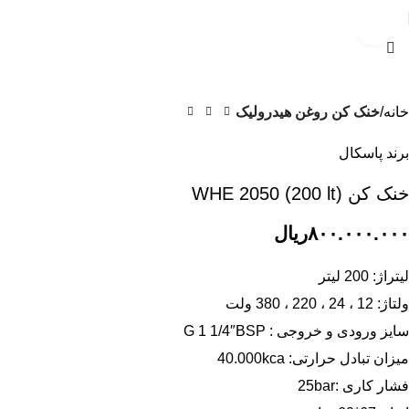
بزرگنمایی تصویر
خانه
خنک کن روغن هیدرولیک
برند پاسکال
خنک کن (WHE 2050 (200 lt
۸۰۰.۰۰۰.۰۰۰
ریال
لیتراژ: 200 لیتر
ولتاژ: 12 ، 24 ، 220 ، 380 ولت
سایز ورودی و خروجی : G 1 1/4″BSP
میزان تبادل حرارتی: 40.000kca
فشار کاری :25bar