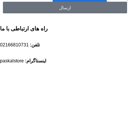
ارسال
راه های ارتباطی با ما
تلفن:
02166810731
اینستاگرام:
paskalstore
ایمیل:
sales@paskalstore.com
آدرس:
ضلع جنوبی کیلومتر ۳ بزرگراه فتح ، مجتمع تجاری تهران،
طبقه زیر همکف، پلاک ۱
مسیریابی بلد