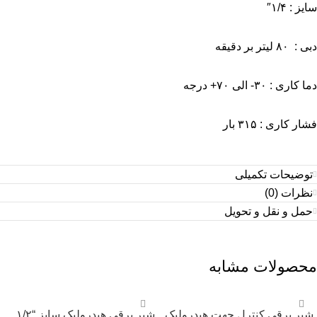
سایز : ۱/۴″
دبی : ۸۰ لیتر بر دقیقه
دما کاری : ۳۰- الی ۷۰+ درجه
فشار کاری : ۳۱۵ بار
توضیحات تکمیلی
نظرات (0)
حمل و نقل و تحویل
محصولات مشابه
شیر برقی کنترل جهت هیدرولیک
شیر برقی هیدرولیک سایز “۱/۲