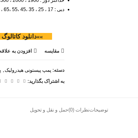
حداکثر دور : 1900 ، 2000 ، 2300 ، 2500rpm
دبی : 17 ، 25 ، 35 ،45 ،55 ،65 ، 85 ، 105 cc/rev
»»دانلود کاتالو
مقایسه
افزودن به علاقه
دسته:
پمپ پیستونی هیدرولیک
,
پ
به اشتراک بگذارید:
توضیحات
نظرات (0)
حمل و نقل و تحویل