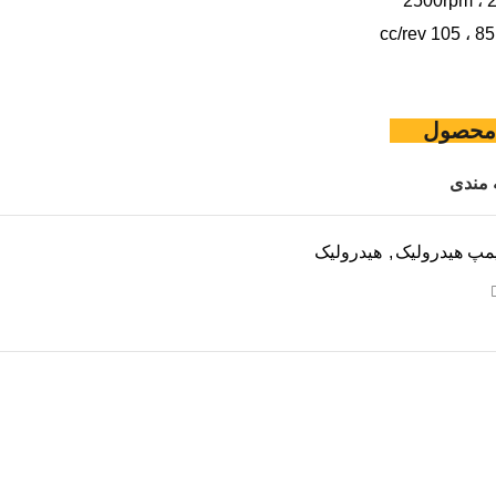
گ محصول
 مندی
مپ هیدرولیک
,
هیدرولیک