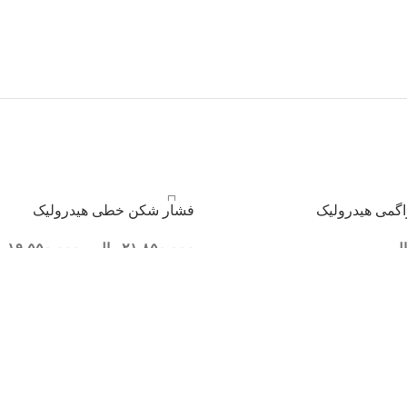
راگمی هیدرولیک
فشار شکن خطی هیدرولیک
ال
۲۱.۸۵۰.۰۰۰
ریال
–
۱۹.۵۵۰.۰۰۰
ری
د
انتخاب گزینه ها