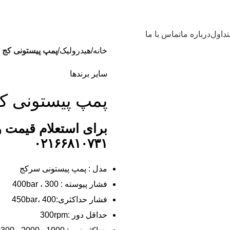
داول
درباره ما
تماس با ما
خانه
هیدرولیک
پمپ پیستونی کج (
سایر برندها
پمپ پیستونی کج
برای استعلام قیمت 
۰۲۱۶۶۸۱۰۷۳۱
مدل : پمپ پیستونی سرکج
فشار پیوسته : 300 ، 400bar
فشار حداکثری:400 ،450bar
حداقل دور :300rpm