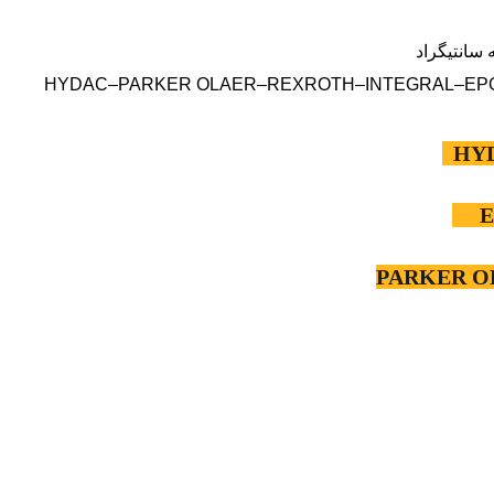
بل ارائه : HYDAC–PARKER OLAER–REXROTH–INTEGRAL–EPOLL–EPE–