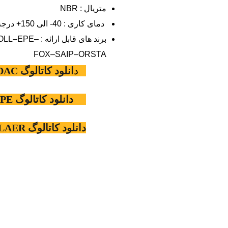
متریال : NBR
دمای کاری : 40- الی 150+ درجه سانتیگراد
برند های قا
FOX–SAIP–ORSTA
د
انلود کاتالوگ HYDAC
دانلود کاتالوگ EPE
دانلود کاتالوگ PARKER OLAER