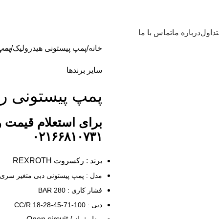
داول
درباره ما
تماس با ما
خانه
پمپ پیستونی هیدرولیک
پمپ 
سایر برندها
پمپ پیستونی رکسر
برای استعلام قیمت 
۰۲۱۶۶۸۱۰۷۳۱
برند : رکسروت REXROTH
مدل : پمپ پیستونی دبی متغیر سری A10VSO
فشار کاری : 280 BAR
دبی : 100-71-45-28-18 CC/R