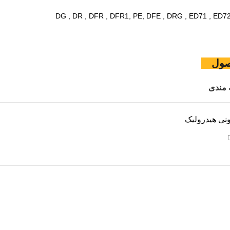
حصول
 مندی
نی هیدرولیک