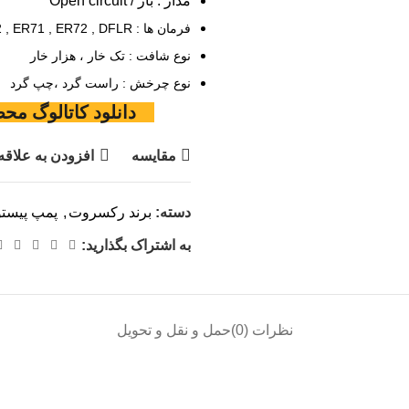
مدار : باز / Open circuit
فرمان ها : DG , DR , DFR , DFR1, PE, DFE , DRG , ED71 , ED72 , ER71 , ER72 , DFLR
نوع شافت : تک خار ، هزار خار
نوع چرخش : راست گرد ،چپ گرد
دانلود کاتالوگ م
مقایسه
افزودن به علاقه
دسته:
برند رکسروت
,
پمپ پیستو
به اشتراک بگذارید:
نظرات (0)
حمل و نقل و تحویل