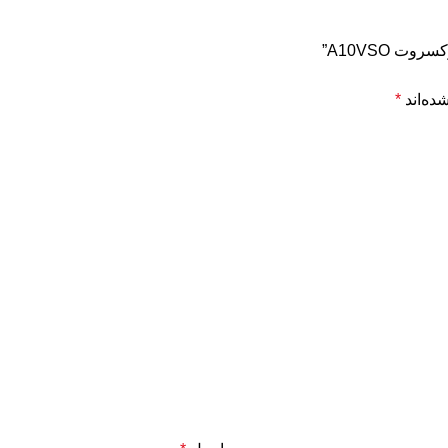
 A10VSO”
ده‌اند
*