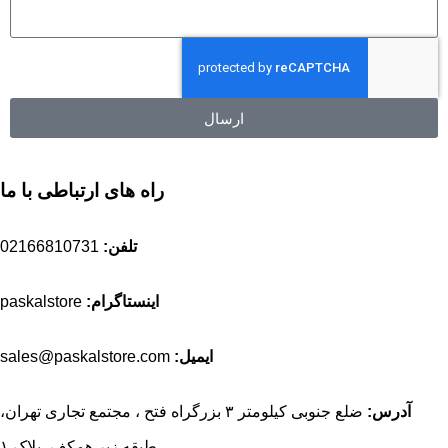
ارسال
راه های ارتباطی با ما
تلفن:
02166810731
اینستاگرام:
paskalstore
ایمیل:
sales@paskalstore.com
آدرس:
ضلع جنوبی کیلومتر ۳ بزرگراه فتح ، مجتمع تجاری تهران،
طبقه زیر همکف، پلاک ۱